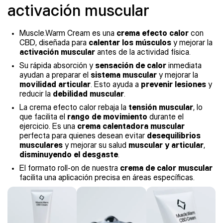
activación muscular
Muscle.Warm Cream es una
crema efecto calor
con
CBD, diseñada para
calentar los músculos
y mejorar la
activación muscular
antes de la actividad física.
Su rápida absorción y
sensación de calor
inmediata
ayudan a preparar el
sistema muscular
y mejorar la
movilidad articular
. Esto ayuda a
p
revenir lesiones
y
reducir la
debilidad muscular
.
La crema efecto calor rebaja la
tensión muscular
, lo
que facilita el
rango de movimiento
durante el
ejercicio. Es una
crema calentadora muscular
perfecta para quienes desean evitar
desequilibrios
musculares
y mejorar su salud
muscular y articular
,
disminuyendo el desgaste
.
El formato roll-on de nuestra
crema de calor muscular
facilita una aplicación precisa en áreas específicas.