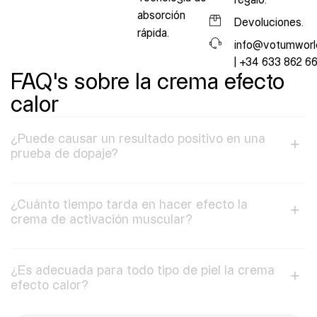
regalo.
absorción
Devoluciones.
rápida.
info@votumworl
| +34 633 862 6
FAQ's sobre la crema efecto
calor
¿Puede causar un resultado positivo en una
prueba de dopaje?
¿Cuánto tiempo tarda en hacer efecto la
crema de activación muscular?
¿Es adecuada para todo tipo de piel la crema
efecto calor?