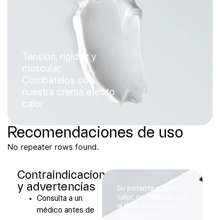
Tensión, rigidez y
muscular.
Combátelos con
nuestra crema efecto
calor
Recomendaciones de uso
No repeater rows found.
Contraindicaciones
y advertencias
Su potente efecto
calor, combinado con
Consulta a un
el CBD, dan como
médico antes de
resultado un