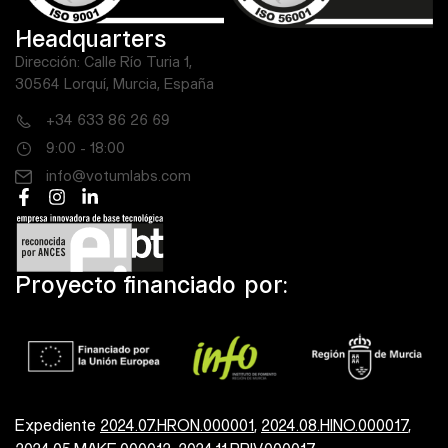
Headquarters
Dirección: Calle Río Turia 1,
30564 Lorquí, Murcia, España
+34 633 86 26 69
9:00 - 18:00
info@votumlabs.com
Proyecto financiado por:
Expediente
2024.07.HRON.000001
,
2024.08.HINO.000017
,