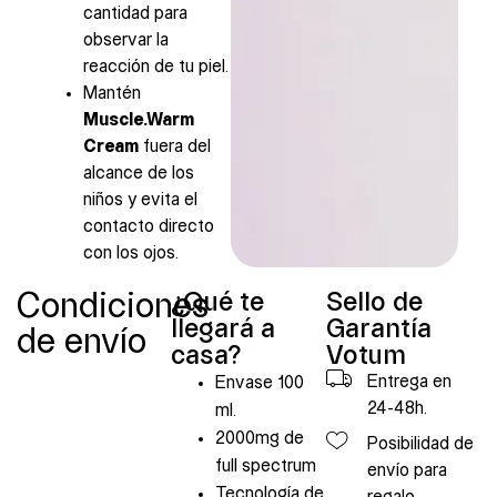
cantidad para
observar la
reacción de tu piel.
Mantén
Muscle.Warm
Cream
fuera del
alcance de los
niños y evita el
contacto directo
con los ojos.
Condiciones
¿Qué te
Sello de
llegará a
Garantía
de envío
casa?
Votum
Entrega en
Envase 100
24-48h.
ml.
2000mg de
Posibilidad de
full spectrum
envío para
Tecnología de