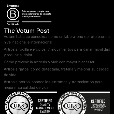
The Votum Post
Votum Labs se consolida como un laboratorio de referencia a
nivel nacional e internacional
Artrosis rodilla ejercicios: 7 movimientos para ganar movilidad
y reducir el dolor
Cómo prevenir la artrosis y vivir con mayor bienestar
Artrosis gatos: cómo detectarla, tratarla y mejorar su calidad
de vida
Artrosis perros: conoce los síntomas y tratamientos para
mejorar su calidad de vida