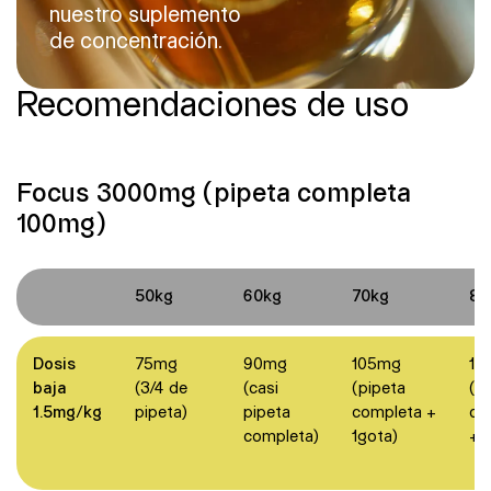
nuestro suplemento
de concentración.
Recomendaciones de uso
Focus 3000mg (pipeta completa
100mg)
50kg
60kg
70kg
80
Dosis
75mg
90mg
105mg
12
baja
(3/4 de
(casi
(pipeta
(p
1.5mg/kg
pipeta)
pipeta
completa +
co
completa)
1gota)
+ 