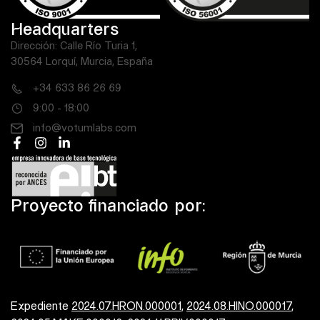
Headquarters
Dirección: Calle Río Turia 1,
30564 Lorquí, Murcia, España
+34 633 86 26 69
9:00 - 18:00
info@votumlabs.com
Proyecto financiado por:
Expediente
2024.07.HRON.000001
,
2024.08.HINO.000017
,