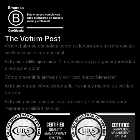
The Votum Post
Votum Labs se consolida como un laboratorio de referencia a
nivel nacional e internacional
Artrosis rodilla ejercicios: 7 movimientos para ganar movilidad
y reducir el dolor
Cómo prevenir la artrosis y vivir con mayor bienestar
Artrosis gatos: cómo detectarla, tratarla y mejorar su calidad
de vida
Artrosis perros: conoce los síntomas y tratamientos para
mejorar su calidad de vida