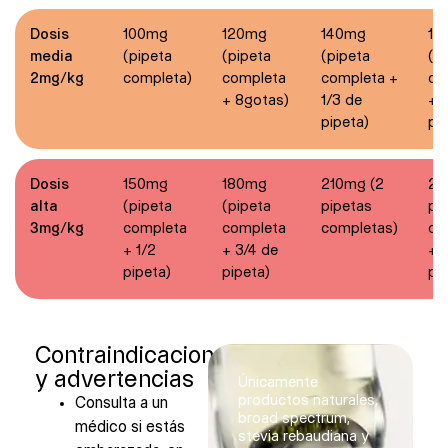
Dosis
100mg
120mg
140mg
16
media
(pipeta
(pipeta
(pipeta
(p
2mg/kg
completa)
completa
completa +
co
+ 8gotas)
1/3 de
+ 1
pipeta)
pi
Dosis
150mg
180mg
210mg (2
24
alta
(pipeta
(pipeta
pipetas
pi
3mg/kg
completa
completa
completas)
co
+ 1/2
+ 3/4 de
+ 
pipeta)
pipeta)
pi
Contraindicaciones
y advertencias
Únicamente
productos naturales,
Consulta a un
broad spectrum,
médico si estás
stevia rebaudiana y