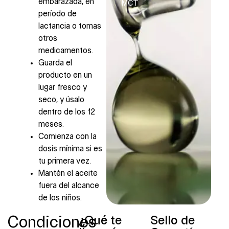
embarazada, en
MCT
período de
lactancia o tomas
otros
medicamentos.
Guarda el
producto en un
lugar fresco y
seco, y úsalo
dentro de los 12
meses.
Comienza con la
dosis mínima si es
tu primera vez.
Mantén el aceite
fuera del alcance
de los niños.
Condiciones
¿Qué te
Sello de