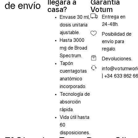
llegará a
Garantía
de envío
casa?
Votum
Entrega en
Envase 30 ml,
24-48h.
dosis unitaria
ajustable.
Posibilidad de
Hasta 3000
envío para
mg de Broad
regalo.
Spectrum.
Devoluciones.
Tapón
info@votumworl
cuentagotas
| +34 633 862 6
anatómico
incorporado.
Tecnología de
absorción
rápida.
Vida útil hasta
60
disposiciones.