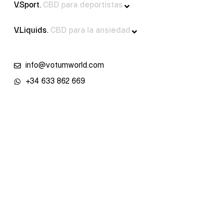
V.Sport.
CBD para deportistas
V.Liquids.
CBD para la ansiedad
info@votumworld.com
+34 633 862 669